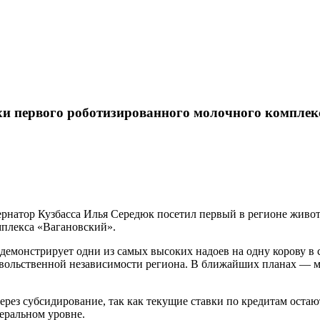
хи первого роботизированного молочного комплекс
ернатор Кузбасса Илья Середюк посетил первый в регионе живо
мплекса «Вагановский».
демонстрирует одни из самых высоких надоев на одну корову в 
довольственной независимости региона. В ближайших планах — м
рез субсидирование, так как текущие ставки по кредитам оста
деральном уровне.