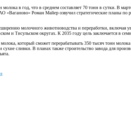
молока в год, что в среднем составляет 70 тонн в сутки. В мар
АО «Ваганово» Роман Майер озвучил стратегические планы по 
ширению молочного животноводства и переработки, включая уве
вском и Тисульском округах. К 2035 году цель заключается в се
 молока, который сможет перерабатывать 350 тысяч тонн молока в
 и сухие сливки. В планах также строительство завода для произ
ьята.
я