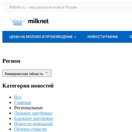
Раздел навигации по сайту milknet.ru
Milknet.ru – весь
рынок молока
в России.
Авторизация и меню пользователя
Навигация по разделам сайта milknet.ru
ЦЕНЫ НА МОЛОКО И ПРОИЗВОДНЫЕ
НОВОСТИ РЫНКА
Оптовые цены
Губернатор Кузбасса Илья Середюк отме
Фильтры
Регион
О мониторингах
Кемеровская область
Актуальные мониторинги
Категория новостей
Динамика цен
Все
Отзывы
Главные
Региональные
Дальнее зарубежье
Ближнее зарубежье
Новости компаний
Обзоры отрасли